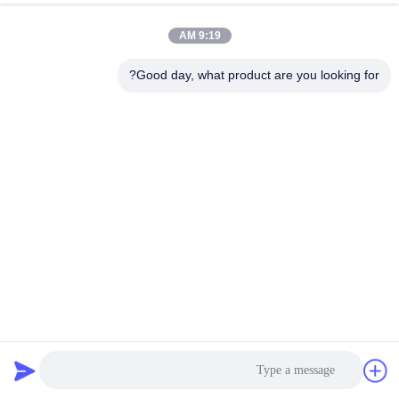
ضبط
9:19 AM
الجودة
Good day, what product are you looking for?
اتصل
بنا
أخبار
اطلب
عرض
أسعار
المجلفن نسج 3mx1mx1m سلال التراب شبكة سلكية لحماية قناة
النهر
سلة التراب
2025-04-09
29 الرؤى
خريطة
الموقع