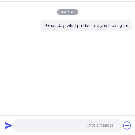
ضبط
7:43 AM
الجودة
Good day, what product are you looking for?
اتصل
بنا
أخبار
اطلب
عرض
أسعار
مزدوجة ملتوية مقاومة للصدأ 2.7mm التراب سلال الأسلاك حماية
الجدار البحري
سلة التراب
2022-07-12
288 الرؤى
خريطة
الموقع