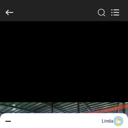
KN
Wire
Mesh
Co.,
Ltd..
All
Rights
Reserved.
المنزل
منتجات
معلومات
عنا
جولة
في
المصنع
Linda