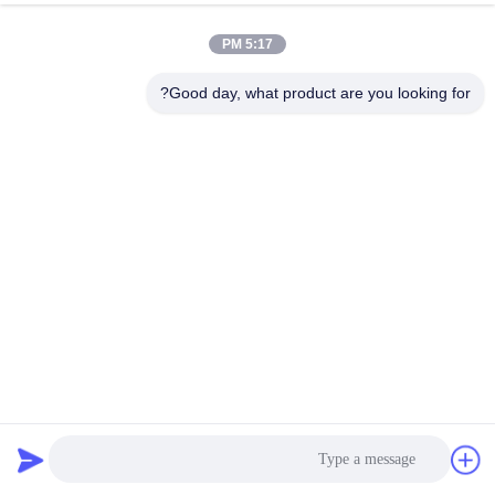
ضبط
5:17 PM
الجودة
Good day, what product are you looking for?
اتصل
بنا
أخبار
اطلب
عرض
أسعار
حاجز جدار حماية الحواف العسكرية Hdg Mil 10
الحاجز العسكري
2025-06-16
11 الرؤى
خريطة
الموقع