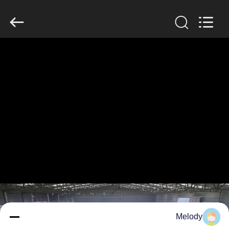
KN
Wire
Mesh
Co.,
Ltd..
All
Rights
Reserved.
المنزل
منتجات
معلومات
عنا
جولة
في
المصنع
Melody