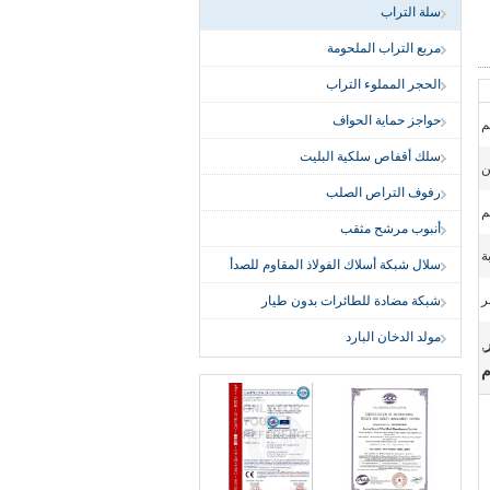
سلة التراب
مربع التراب الملحومة
الحجر المملوء التراب
حواجز حماية الحواف
سلك أقفاص سلكية البليت
ن
رفوف التراص الصلب
أنبوب مرشح مثقب
ة
سلال شبكة أسلاك الفولاذ المقاوم للصدأ
ر
شبكة مضادة للطائرات بدون طيار
مولد الدخان البارد
,