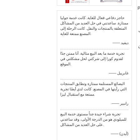
ي القوة ومرن أو سلك مطلي بـ PVC
حاجز دفاعي فعال للغاية. كانت خدمة جوليا
ممتازة. ساعدتني في حل العديد من المشاكل
المتعلقة بالمنتجات والنقل. كانت الرحلة إلى
المصنع ممتعة للغاية.
—— ديفيد
تجربة خدمة ما بعد البيع مثالية. أنا ممتن جدًا
لقدوم كورا إلى شركتي لحل مشكلتي في
الموقع.
—— غابرييل
البضائع المستلمة ممتازة وتطابق المنتجات
التي رأيتها في المصنع. كانت لدي أيضًا تجربة
ممتعة مع استقبال ليزا.
—— رانبير
تجربة شراء جيدة جداً مستوى خدمة البيع
للميلودي هو من الدرجة الأولى، وقد ساعدني
على حل العديد من المشاكل.
—— (أيدن)