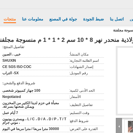
س
اتصل بنا
ضبط الجودة
جولة في المصنع
معلومات عنا
منتجات
 * 10 سم 2 * 1 * 1 م منسوجة مجلفنة
تفاصيل المنتج:
مكان المنشأ:
خبى ، الصين
اسم العلامة التجارية:
SHUXIN
إصدار الشهادات:
CE SGS ISO COC
رقم الموديل:
SX- التراب
شروط الدفع والشحن:
الحد الأدنى لكمية:
100 جهاز كمبيوتر شخصى
الأسعار:
Negotiated
معبأة في حزم لدينا الكثير من المخزون
تفاصيل التغليف:
ويمكن شحنها بسرعة.
وقت التسليم:
7 أيام عمل
L / C ، D / A ، D / P ، T / T ، ويسترن يونيون
شروط الدفع:
، موني جرام
القدرة على العرض:
30000 مترا مربعا / مترا مربعا في اليوم