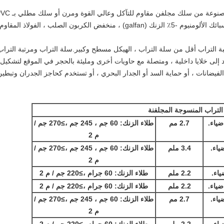
سلال التراب ، وتسمى أيضًا صناديق التراب ، مصنوعة من سلك مجلفن مقاوم للتآكل وعال
من خلال النسيج الميكانيكي.مادة الأسلاك هي سبائك الألومنيوم -5٪ الزنك (galfan) ، منخفض الكربون الصلب ، الفولاذ المقاوم
بة التراب أقل من سلة التراب ، الهيكل مسطح وكبير.سلة التراب ومرتبة التراب
ى خلايا داخلية ، ومتصلة مع حاويات أخرى ومليئة بالحجر في الموقع لتشكيل
الفيضانات ، أو حماية السد أو الجدار البحري ، أو تستخدم كحاجز الجدران وتبطين
لتراب المنسوجة المجلفنة
ياء.
2.7 مم
طلاء الزنك: 60 جم ​​، 245 جم ،
≥
270 جم /
م 2
اء.
3.4 ملم
طلاء الزنك: 60 جم ​​، 245 جم ،
≥
270 جم /
م 2
اء.
2.2 ملم
طلاء الزنك: 60 جرام ،
≥
220 جم / م 2
ياء.
2.2 ملم
طلاء الزنك: 60 جرام ،
≥
220 جم / م 2
اء.
2.7 مم
طلاء الزنك: 60 جم ​​، 245 جم ،
≥
270 جم /
م 2