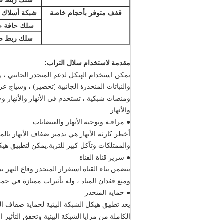
سلك ربط ضي
قفف متوفر بأحجام خاصة
شبكة أسلاك ض
سلك حافة ضي
سلك ربط ضي
مقدمة لاستخدام سلال التراب:
يمكن استخدام الهيكل لدعم المنحدر الجانبي 
والنباتات المنحدرة الجانبية (تخضير) ، وسياج 
ومنصات شبكية ، تستخدم في الأنهار والأنهار وح
والأنهار.
● مراقبة وتوجيه الأنهار والفيضانات
أخطر كارثة الأنهار هي تدمير ضفاف الأنهار با
والممتلكات وتآكل كبير للتربة.يمكن لتطبيق هيك
● سرير قناة القناة
يتضمن بناء القناة استقرار المنحدر وقاع النهر.
ومنع فقدان المياه ، وله تأثيرات ممتازة في حماية
● حماية المنحدر
يعد تطبيق هيكل الشبكة البيئية لحماية ضفاف النهر
الكاملة من مزايا الشبكة البيئية وتحقق التأثير 