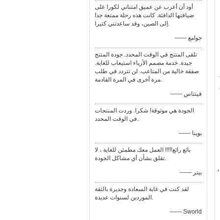
أود أن أعرب عن عميق امتناني لكورا على
ضيافتها الدافئة. كانت هذه رحلة ممتعة جدا
إلى الصين، وقد ساعدتني كثيرا.
—— جوامع
تلقى المنتج في الوقت المحدد. جودة المنتج
جيدة. خدمة مصمم الأزياء استيعاب للغاية.
صفقة خالية من المتاعب. لن تتردد في طلب
مرة أخرى في المرة القادمة.
—— فينتاس
الجودة هي موثوقة! شكرا. وردت المنتجات
في الوقت المحدد.
—— بوينا
بائع رائع!!!!! العمل معك مطمئن للغاية ، لا
تقلق بشأن أي مشاكل الجودة.
،
—— بيتر
لقد كنت في غاية السعادة وجديرة بالثقة
الموردين لسنوات عديدة.
—— Sworld