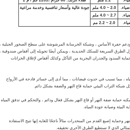
اء.
2.2 ملم
طلاء الزنك: 60 جرام ،
≥
220 جم / م 2
ياء.
2.0 ~ 4.0 ملم
جودة عالية وأسعار تنافسية وخدمة مراعية
اء.
2.7 ~ 4.0 ملم
اء.
2.0 ~ 2.2 مم
، ودعم حفرة الأساس ، وشبكة الخرسانة المرشوشة على سطح الصخور الجبلية ،
عزل الطرق السريعة للسكك الحديدية ، ويمكن أيضًا تحويله إلى أقفاص صندوقية ،
ماية السدود والجدران البحرية من التآكل وكذلك أقفاص لإغلاق الخزانات
لمياه ، مما تسبب في حدوث فيضانات ، مما أدى إلى خسائر فادحة في الأرواح
ل شبكة التراب البيئي حماية قاع النهر والضفة بشكل دائم.
يمكنه حماية ضفة النهر أو قاع النهر بشكل فعال ودائم ، والتحكم في تدفق المياه 
 البيئة وصيانة جودة المياه.
 وحماية إصبع القدم من المنحدرات مثالاً ناجحًا للغاية.إنها تتيح الاستفادة
المثالي الذي لا تستطيع الطرق الأخرى تحقيقه.