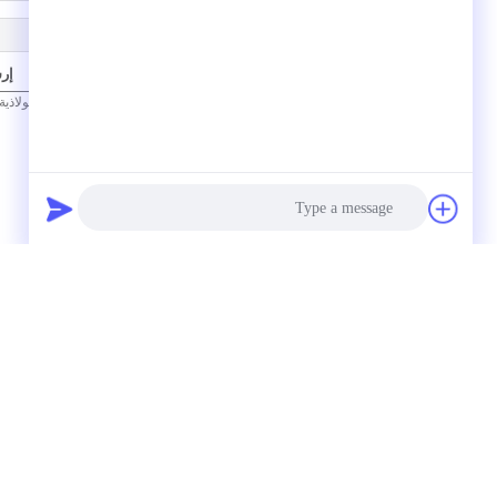
إر
/ 3000)
0
(
Photo
Video Call
Audio Call