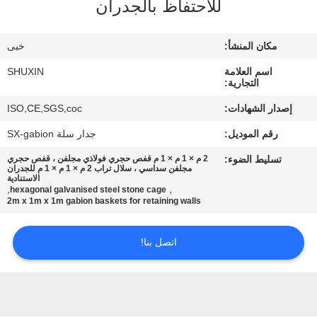
للاحتفاظ بالجدران
ضبط
الجودة
مكان المنشأ:
خبى
اسم العلامة
SHUXIN
اتصل
التجارية:
بنا
إصدار الشهادات:
ISO,CE,SGS,coc
رقم الموديل:
جدار سلة SX-gabion
أخبار
تسليط الضوء:
2 م × 1 م × 1 م قفص حجري فولاذي مجلفن ، قفص حجري
مجلفن سداسي ، سلال تراب 2 م × 1 م × 1 م للجدران
الاستنادية
,
,
اطلب
hexagonal galvanised steel stone cage
2m x 1m x 1m gabion baskets for retaining walls
عرض
أسعار
اتصل بنا!
خريطة
الموقع