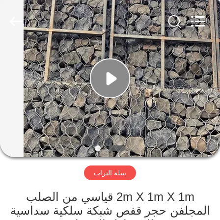
KN
Wire
Mesh
Co.,
Ltd..
All
Rights
Reserved.
المنزل
منتجات
معلومات
عنا
جولة
سلة التراب
في
المصنع
2m X 1m X 1m قياسي من الصلب
المجلفن حجر قفص شبكة سلكية سداسية