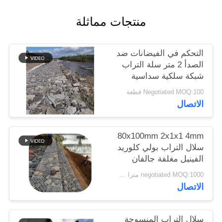
منتجات مماثلة
سياسة
الخصوصية
التحكم في الفيضانات ضد
الصدأ 2 متر سلة التراب
شبكة سلكية سداسية
Negotiated MOQ:100 قطعة
الاتصال
80x100mm 2x1x1 4mm
سلال التراب بولي كلوريد
الفينيل مغلفة جالفان
260 جي إس إم مغلفة
negotiated MOQ:1000 مترا مربعا
بالزنك
الاتصال
سلال التراب المنسوجة