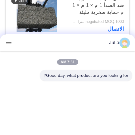
ضد الصدأ 1 م × 1 م × 1
م حماية صخرية مليئة
بالحجر
negotiated MOQ:1000 مترا مربعا
الاتصال
Julia
فئات شعبية
جميع
7:31 AM
حاجز دفاعي
الحاجز العسكري
Good day, what product are you looking for?
حواجز معقل دفاعي
حواجز مليئة بالرمال
الأسلاك الشائكة
السلك الشوكي الأمني
الشائكة