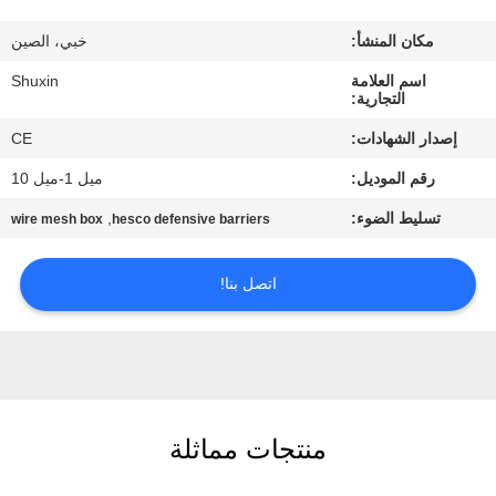
ضبط
مكان المنشأ:
خبي، الصين
الجودة
اسم العلامة
Shuxin
التجارية:
اتصل
إصدار الشهادات:
CE
بنا
رقم الموديل:
ميل 1-ميل 10
تسليط الضوء:
,
wire mesh box
hesco defensive barriers
أخبار
اتصل بنا!
اطلب
عرض
أسعار
خريطة
منتجات مماثلة
الموقع