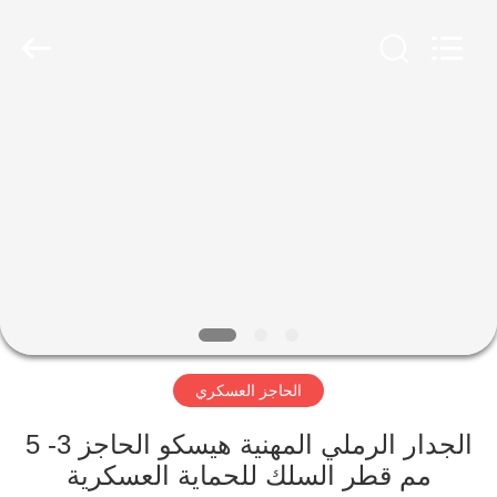
KN
Wire
Mesh
Co.,
Ltd..
All
Rights
Reserved.
المنزل
منتجات
معلومات
عنا
جولة
الحاجز العسكري
في
المصنع
الجدار الرملي المهنية هيسكو الحاجز 3- 5
مم قطر السلك للحماية العسكرية