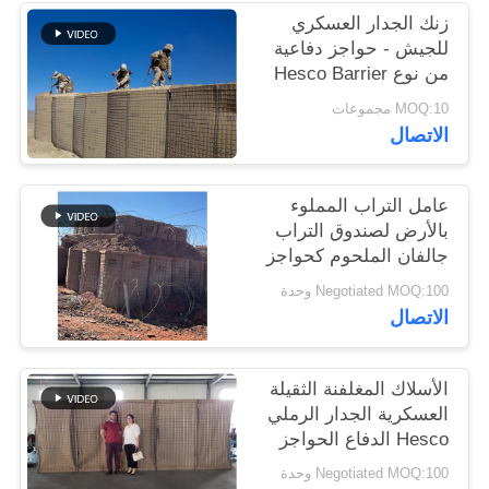
زنك الجدار العسكري
للجيش - حواجز دفاعية
سياسة
من نوع Hesco Barrier
الخصوصية
Bastion للفيضانات
MOQ:10 مجموعات
الاتصال
عامل التراب المملوء
بالأرض لصندوق التراب
جالفان الملحوم كحواجز
عسكرية هيسكو
Negotiated MOQ:100 وحدة
الاتصال
الأسلاك المغلفنة الثقيلة
العسكرية الجدار الرملي
Hesco الدفاع الحواجز
Negotiated MOQ:100 وحدة