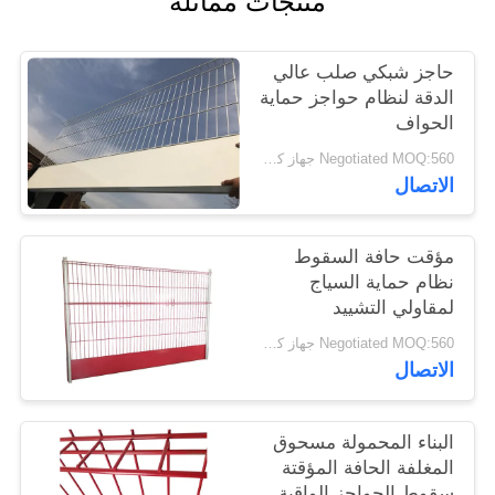
منتجات مماثلة
سياسة
حاجز شبكي صلب عالي
الخصوصية
الدقة لنظام حواجز حماية
الحواف
Negotiated MOQ:560 جهاز كمبيوتر شخصى
الاتصال
مؤقت حافة السقوط
نظام حماية السياج
لمقاولي التشييد
Negotiated MOQ:560 جهاز كمبيوتر شخصى
الاتصال
البناء المحمولة مسحوق
المغلفة الحافة المؤقتة
سقوط الحواجز الواقية