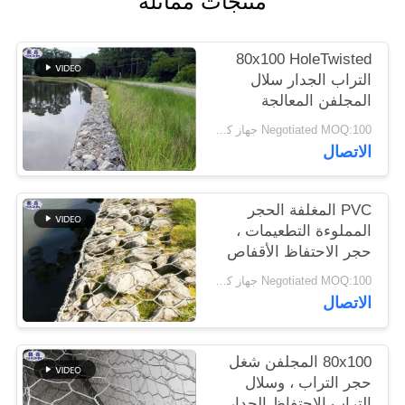
منتجات مماثلة
سياسة
80x100 HoleTwisted
الخصوصية
التراب الجدار سلال
المجلفن المعالجة
السطحية
Negotiated MOQ:100 جهاز كمبيوتر
الاتصال
PVC المغلفة الحجر
المملوءة التطعيمات ،
حجر الاحتفاظ الأقفاص
التراب الجدار
Negotiated MOQ:100 جهاز كمبيوتر
الاتصال
80x100 المجلفن شغل
حجر التراب ، وسلال
التراب الاحتفاظ الجدار