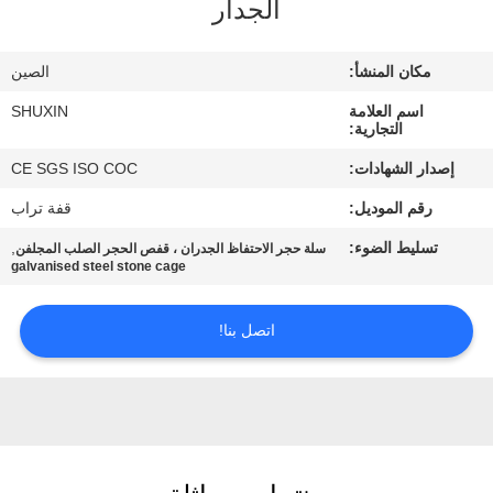
الجدار
ضبط
الجودة
مكان المنشأ:
الصين
اسم العلامة
SHUXIN
اتصل
التجارية:
بنا
إصدار الشهادات:
CE SGS ISO COC
رقم الموديل:
قفة تراب
أخبار
تسليط الضوء:
,
سلة حجر الاحتفاظ الجدران ، قفص الحجر الصلب المجلفن
galvanised steel stone cage
اطلب
اتصل بنا!
عرض
أسعار
خريطة
الموقع