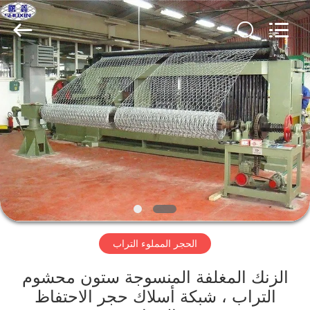
KN
Wire
Mesh
Co.,
Ltd..
All
Rights
Reserved.
المنزل
منتجات
معلومات
عنا
جولة
الحجر المملوء التراب
في
المصنع
الزنك المغلفة المنسوجة ستون محشوم
التراب ، شبكة أسلاك حجر الاحتفاظ