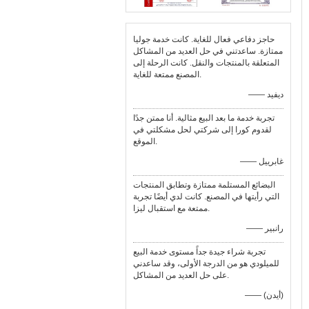
حاجز دفاعي فعال للغاية. كانت خدمة جوليا
ممتازة. ساعدتني في حل العديد من المشاكل
المتعلقة بالمنتجات والنقل. كانت الرحلة إلى
المصنع ممتعة للغاية.
—— ديفيد
تجربة خدمة ما بعد البيع مثالية. أنا ممتن جدًا
لقدوم كورا إلى شركتي لحل مشكلتي في
الموقع.
—— غابرييل
البضائع المستلمة ممتازة وتطابق المنتجات
التي رأيتها في المصنع. كانت لدي أيضًا تجربة
ممتعة مع استقبال ليزا.
—— رانبير
تجربة شراء جيدة جداً مستوى خدمة البيع
للميلودي هو من الدرجة الأولى، وقد ساعدني
على حل العديد من المشاكل.
—— (أيدن)