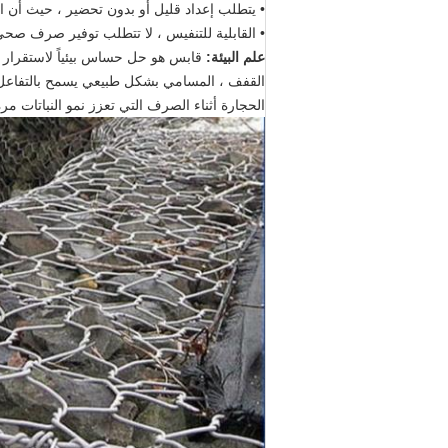
• يتطلب إعداد قليل أو بدون تحضير ، حيث أ
• القابلية للتنفيس ، لا تتطلب توفير صرف ص
علم البيئة:
قابس هو حل حساس بيئياً لاستقرار ا
القفف ، المسامي بشكل طبيعي يسمح بالتفاعل ب
الحجارة أثناء الصرف التي تعزز نمو النباتات مر