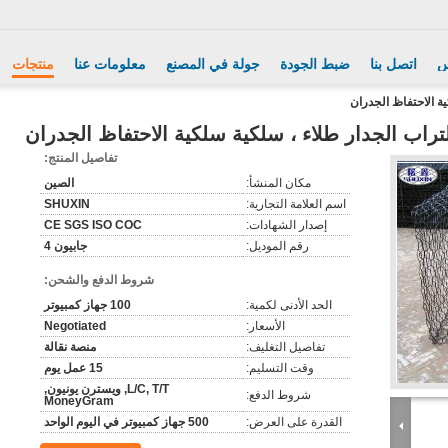
س
اتصل بنا
ضبط الجودة
جولة في المصنع
معلومات عنا
منتجات
تفاصيل المنتج:
مكان المنشأ:
الصين
اسم العلامة التجارية:
SHUXIN
إصدار الشهادات:
CE SGS ISO COC
رقم الموديل:
جابيون 4
شروط الدفع والشحن:
الحد الأدنى لكمية:
100 جهاز كمبيوتر
الأسعار:
Negotiated
تفاصيل التغليف:
منصة نقالة
وقت التسليم:
15 عمل يوم
L/C, T/T, ويسترن يونيون,
شروط الدفع:
MoneyGram
القدرة على العرض:
500 جهاز كمبيوتر في اليوم الواحد