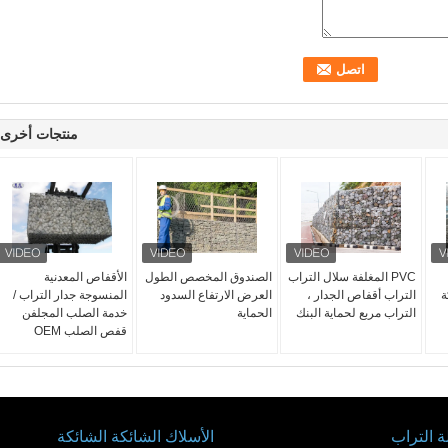
منتجات أخرى
PVC المغلفة سلال التراب
الصندوق المخصص الطول
الأقفاص المعدنية
ة
التراب أقفاص الجدار ،
العرض الارتفاع السدود
المنسوجة جدار التراب /
التراب مربع لحماية البنك
الحماية
خدمة الصلب المجلفن
قفص الصلب OEM
 التراب
الأسلاك الشائكة الشائكة