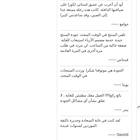
أود أن أعرب عن عميق امتناني لكورا على
ضيافتها الدافئة. كانت هذه رحلة ممتعة جدا
إلى الصين، وقد ساعدتني كثيرا.
—— جوامع
تلقى المنتج في الوقت المحدد. جودة المنتج
جيدة. خدمة مصمم الأزياء استيعاب للغاية.
صفقة خالية من المتاعب. لن تتردد في طلب
مرة أخرى في المرة القادمة.
—— فينتاس
الجودة هي موثوقة! شكرا. وردت المنتجات
في الوقت المحدد.
—— بوينا
بائع رائع!!!!! العمل معك مطمئن للغاية ، لا
تقلق بشأن أي مشاكل الجودة.
ر
—— بيتر
لقد كنت في غاية السعادة وجديرة بالثقة
الموردين لسنوات عديدة.
—— Sworld