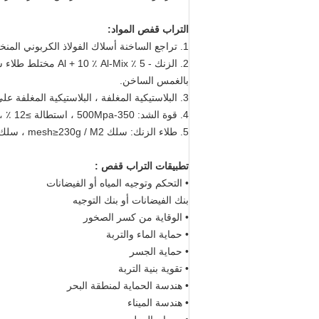
التراب قفص
المواد:
1. تراجع الساخنة أسلاك الفولاذ الكربوني المنخفض ،
2. الزنك - 5 ٪ Al + 10 ٪ Al-Mix مختلط طلاء سبائك الألومنيوم ، يدعى أيضا Galfan.
بالغمس الساخن.
3. البلاستيكية المغلفة ، البلاستيكية المغلفة على الأسلاك الفولاذ المجلفن تراجع الساخنة و Galfan ، وأنواع كثيرة من اللون
4. قوة الشد: 350-500Mpa ، استطالة ≥12 ٪ ، وفقا ل EN10223-3
5. طلاء الزنك: سلك mesh≥230g / M2 ، سلك selvedge≥245g / M2 ، جلد سلك ≥230g / M2
تطبيقات
التراب قفص
:
• التحكم وتوجيه المياه أو الفيضانات
بنك الفيضانات أو بنك التوجيه
• الوقاية من كسر الصخور
• حماية الماء والتربة
• حماية الجسر
• تقوية بنية التربة
• هندسة الحماية لمنطقة البحر
• هندسة الميناء