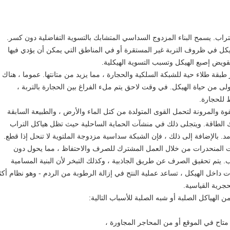
تراب.
يسمح البناء المزدوج السداسي المتشابك بالتسوية التفاضلية دون كسر.
ل في ظروف التربة غير المستقرة أو في المناطق التي يمكن أن يؤدي فيها
 تقويض إصبع الهيكل وتسبب التسوية الهيكلية.
 طبقة طلاء حية للشبكة السلكية والحجارة ، مما يزيد من متانتها.
عموما ، هناك
لى من حياة الهيكل.
في وقت لاحق يتم ملء الفراغ بين الحجارة بالتربة ،
 للحجارة.
وة والمرونة لتحمل القوى المتولدة من كتل الماء والأرض ، والطبيعة السابقة
 الطاقة.
ويتجلى ذلك في منشآت الحماية الساحلية حيث تظل هياكل التراب
د.
بالإضافة إلى ذلك ، فإن الشبكة سداسية مزدوجة الملتوية لا تنحل إذا قطع.
بت المنحدرات من خلال العمل المشترك للصرف والاحتفاظ ، مما يحول دون
ب.
يتم تحقيق الصرف عن طريق الجاذبية ، وكذلك التبخر لأن البنية المسامية
ات داخل الهيكل ، تساعد عملية النتح في إزالة الرطوبة من الردم - وهو نظام أكث
جرية القياسية.
ن الهياكل الصلبة أو شبه الصلبة للأسباب التالية:
متاح في الموقع أو من المحاجر المجاورة ،