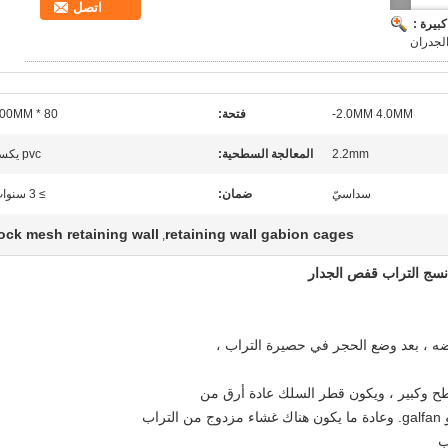
اتصل
بيرة :
الجدران
2.0MM 4.0MM-
فتحة:
80 * 100MM
2.2mm
المعالجة السطحية:
pvc يكسو
سداسيّ
ضمان:
≥ 3 سنوات
ock mesh retaining wall
retaining wall gabion cages
,
ه ، بعد وضع الحجر في حصيرة التراب ،
ح وكبير ، ويكون قطر السلك عادة أرق من
.
وعادة ما يكون هناك غشاء مزدوج من التراب
ب