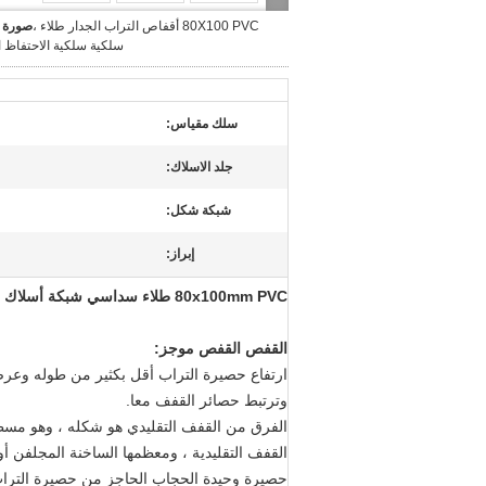
80X100 PVC أقفاص التراب الجدار طلاء ،
صورة ك
سلكية سلكية الاحتفاظ 
سلك مقياس:
جلد الاسلاك:
شبكة شكل:
إبراز:
80x100mm PVC طلاء سداسي شبكة أسلاك نسج التراب قفص الجدار
القفص القفص موجز:
ارتفاع حصيرة التراب أقل بكثير من طوله وعرض
وترتبط حصائر القفف معا.
الفرق من القفف التقليدي هو شكله ، وهو مسط
القفف التقليدية ، ومعظمها الساخنة المجلفن أو galfan
حصيرة وحيدة الحجاب الحاجز من حصيرة الترا