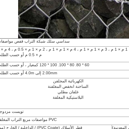
سداسي سلك شبكة التراب قفص مواصفا
م × 0.5 م أو حسب الطلب
60 * 80.
80 * 100.
100 * 120 كمعيار ، أو حسب الطلب
2.00mm إلى 4.0m أو حسب الطلب
الكهربائية المجلفن
الساخنة انخفض المغلفنة
غلفان مطلي
البلاستيكية المغلفة
تويست مزدوج
PVC مواصفات مربع التراب المغلفة
المعدنية)
قطر الأسلاك (PVC Coate) / الداخلية / الخارج (مم)