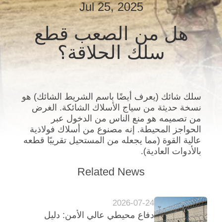
Jul 25, 2025
ضبط
الجودة
هل من الصعب قطع
سلك الحلاقة؟
اتصل
بنا
سلك شائك (يعرف أيضًا باسم الشريط الشائك)
هو
أخبار
نسخة حديثة من سياج الأسلاك الشائكة. الغرض
من تصميمه هو منع الناس من الدخول عبر
الحواجز المحيطة. إنه مصنوع من أسلاك فولاذية
اطلب
عالية القوة (مما يجعله من المستحيل تقريبًا قطعه
عرض
بالأدوات العادية).
أسعار
Related News
خريطة
2026-07-24
دفاع محيطي عالي الأمن: دليل
الموقع