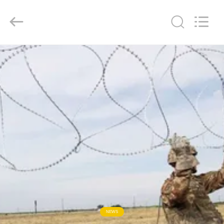
KN
Wire
Mesh
Co.,
Ltd..
All
Rights
Reserved.
المنزل
منتجات
معلومات
عنا
جولة
في
المصنع
NEWS