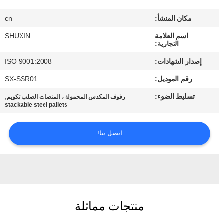
ضبط
مكان المنشأ:
cn
الجودة
اسم العلامة
SHUXIN
التجارية:
اتصل
إصدار الشهادات:
ISO 9001:2008
بنا
رقم الموديل:
SX-SSR01
تسليط الضوء:
,
رفوف المكدس المحمولة ، المنصات الصلب تكويم
أخبار
stackable steel pallets
اطلب
اتصل بنا!
عرض
أسعار
خريطة
منتجات مماثلة
الموقع