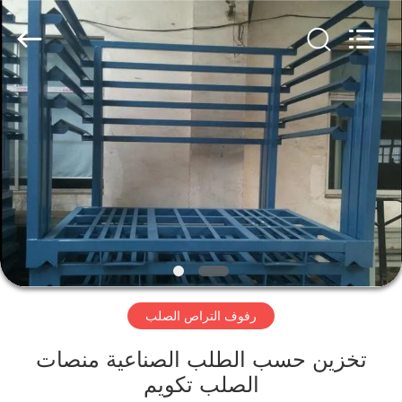
KN
Wire
Mesh
Co.,
Ltd..
All
Rights
Reserved.
المنزل
منتجات
معلومات
عنا
جولة
رفوف التراص الصلب
في
المصنع
تخزين حسب الطلب الصناعية منصات
الصلب تكويم