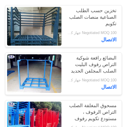
تخزين حسب الطلب
سياسة
الصناعية منصات الصلب
تكويم
الخصوصية
Negotiated MOQ:100 جهاز كمبيوتر شخصى
الاتصال
البضائع رافعة شوكية
التراص رفوف البليت
الصلب المجلفن الحديد
الصلب توفير مساحة
Negotiated MOQ:100 جهاز كمبيوتر شخصى
الاتصال
مسحوق المغلفة الصلب
التراص الرفوف ،
مستودع تكويم رفوف
البليت للقمح